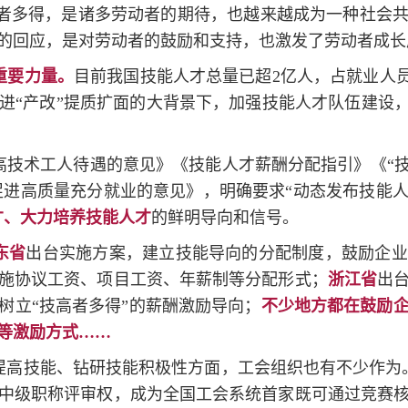
者多得，是诸多劳动者的期待，也越来越成为一种社会
的回应，是对劳动者的鼓励和支持，也激发了劳动者成长
重要力量。
目前我国技能人才总量已超2亿人，占就业人员总
进“产改”提质扩面的大背景下，加强技能人才队伍建设，
技术工人待遇的意见》《技能人才薪酬分配指引》《“技
促进高质量充分就业的意见》，明确要求“动态发布技能
才、大力培养技能人才
的鲜明导向和信号。
东省
出台实施方案，建立技能导向的分配制度，鼓励企业
施协议工资、项目工资、年薪制等分配形式；
浙江省
出
树立“技高者多得”的薪酬激励导向；
不少地方都在鼓励
等激励方式……
提高技能、钻研技能积极性方面，工会组织也有不少作为
中级职称评审权，成为全国工会系统首家既可通过竞赛